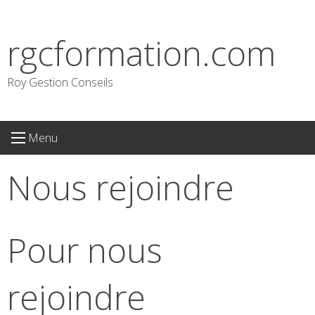
S
k
rgcformation.com
i
p
t
Roy Gestion Conseils
o
c
o
Menu
n
t
Nous rejoindre
e
n
t
Pour nous
rejoindre