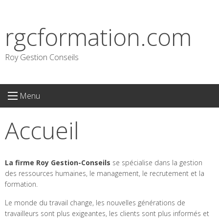
S
k
rgcformation.com
i
p
t
Roy Gestion Conseils
o
c
o
Menu
n
t
Accueil
e
n
t
La firme Roy Gestion-Conseils
se spécialise dans la gestion
des ressources humaines, le management, le recrutement et la
formation.
Le monde du travail change, les nouvelles générations de
travailleurs sont plus exigeantes, les clients sont plus informés et